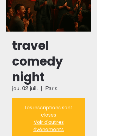
travel
comedy
night
jeu. 02 juil.
  |  
Paris
Les inscriptions sont
closes
Voir d'autres
événements