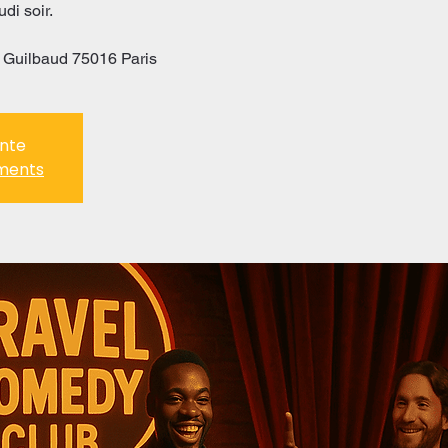
udi soir.
 Guilbaud 75016 Paris
ente
ements